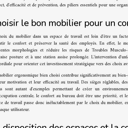
ct, d'efficacité et de prévention, des piliers essentiels pour une organi
oisir le bon mobilier pour un c
hoix du mobilier dans un espace de travail est loin d'être un facte
ntir le confort et préserver la santé des employés. En effet, le 
érentes morphologies et réduire les risques de Troubles Musculo-
aise posture et à une station assise prolongée. L'intervention d'un
rdiale pour orienter cet investissement stratégique vers des choix avi
obilier ergonomique bien choisi contribue significativement au bien-
eur motivation et leur efficacité au travail. Des sièges réglables, 
ns sont autant d'exemples permettant de créer un environnement
cupation centrale, le confort au bureau doit être une priorité, et l
ce de travail passe donc inéluctablement par le choix du mobilier, e
aque utilisateur.
 disposition des espaces et la c