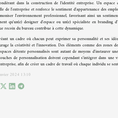
ondérant dans la construction de l'identité entreprise. Un espace d
lle de l'entreprise et renforce le sentiment d'appartenance des empl
moniser l'environnement professionnel, favorisant ainsi un sentiment
inent qu'un(e) designer d'espace ou un(e) spécialiste en branding d'
ue recoin du bureau contribue à cette dynamique.
réant un cadre où chacun peut exprimer sa personnalité et ses idé
urage la créativité et l'innovation. Des éléments comme des zones de
espaces détente personnalisés sont autant de moyens d'instaurer une 
ouches de personnalisation doivent cependant s'intégrer dans une visi
entreprise, afin de créer un cadre de travail où chaque individu se sent
anvier 2024 13:10