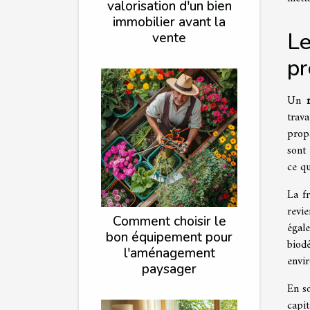
valorisation d'un bien
immobilier avant la
Le
vente
pr
Un
trav
prop
sont 
ce qu
La fr
revi
Comment choisir le
égal
bon équipement pour
biod
l'aménagement
envi
paysager
En s
capi