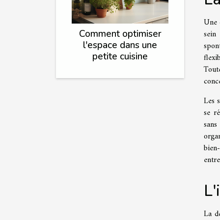
Une d
Comment optimiser
sein
l'espace dans une
spont
petite cuisine
flex
Tout
conce
Les s
se r
sans
organ
bien-
entre
L'
La dé