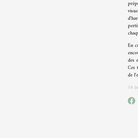
prép
visue
d'har
pert
chaq
En c
enco
des 
Ces t
de l'
16 j