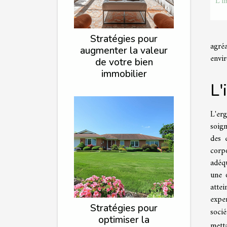
L'i
Stratégies pour
agré
augmenter la valeur
envi
de votre bien
immobilier
L'
L'er
soig
des 
corp
adéqu
une 
attei
exper
Stratégies pour
soci
optimiser la
metta