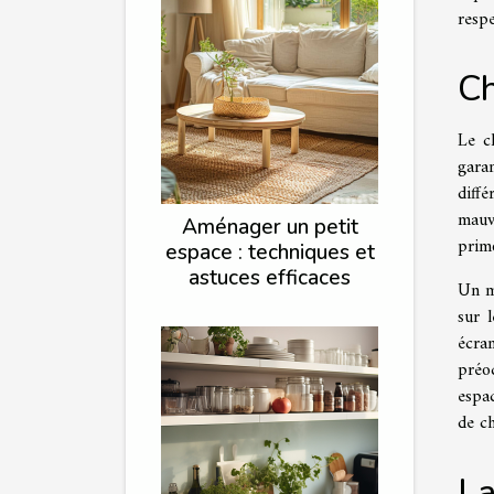
respe
Ch
Le c
gara
diff
mauv
Aménager un petit
primo
espace : techniques et
astuces efficaces
Un m
sur l
écra
préoc
espa
de ch
La