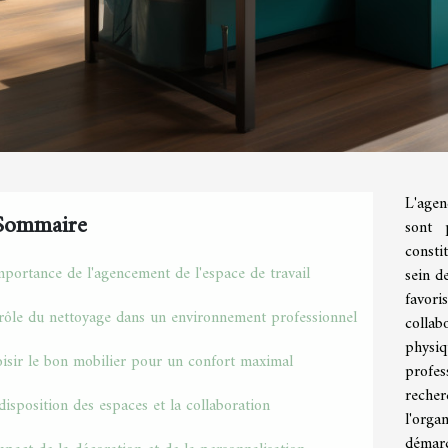
L'agen
Sommaire
sont 
consti
mportance de l'agencement de l'espace de travail
sein d
favori
rôle du nettoyage dans un environnement professionnel
collab
physi
isir le bon mobilier pour un confort maximal
profes
reche
disposition des espaces et la collaboration
l'org
démarc