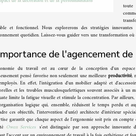
mpact de la décoration et de la personnalisation
toute 
commen
trans
able et fonctionnel. Nous explorerons des stratégies innovantes 
ronnement quotidien. Laissez-vous guider vers une transformation où
importance de l'agencement de l
gonomie du travail est au cœur de la conception d'un espac
neusement pensé favorise non seulement une meilleure
productivité
, 
employés. En effet, l'intégration d'un mobilier adapté et d'accesso
orelles et les troubles musculosquelettiques souvent associés à un m
ate limite la fatigue visuelle et stimule la concentration. Par ailleurs
organisation logique qui, ensemble, réduisent le temps perdu et aug
ndre ces objectifs, l'intervention d'un(e) architecte d'intérieur spéci
tise garantit que chaque aspect de l'ergonomie soit pris en compte da
été
Owen Services
s'est distinguée par son approche innovante d
nt l'accent sur un environnement de travail à la fois esthétique et fon